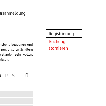
ursanmeldung
Registrierung
Buchung
dgelebens begegnen und
stornieren
 nur, unseren Schülern
erstanden sein wollen.
wissen
.
Q
R
S
T
Ü