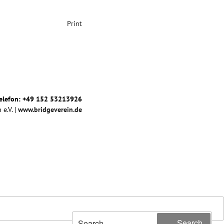
Print
elefon: +49 152 53213926
 e.V. |
www.bridgeverein.de
Sea
Search