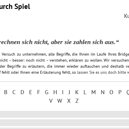
urch Spiel
K
echnen sich nicht, aber sie zahlen sich aus.“
 Versuch zu unternehmen, alle Begriffe, die Ihnen im Laufe Ihres Bri
icht – besser: noch nicht – verstehen, erklären zu wollen. Wir versuchen
 der Begriffe zu erläutern, die immer wieder auftauchen und deshalb v
 fehlt oder Ihnen eine Erläuterung fehlt, so
lassen Sie es uns doch bitte 
A
B
C
D
E
F
G
H
I
J
K
L
M
N
O
P
V
W
X
Z