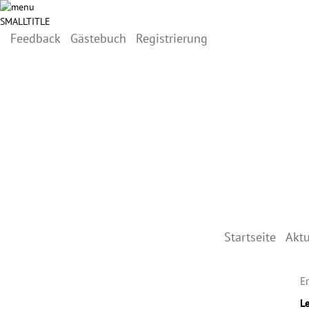
SMALLTITLE
Feedback
Gästebuch
Registrierung
Skip
to
content
Startseite
Aktu
Er
L