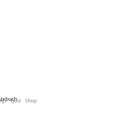
stebuch
egs
Quiz
Shop