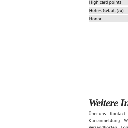
High card points
Hohes Gebot, (zu)
Honor
Weitere I
Über uns
Kontakt
Login
Kursanmeldung
Wi
Versandkosten
Log
Benutzername oder Email Adresse
*