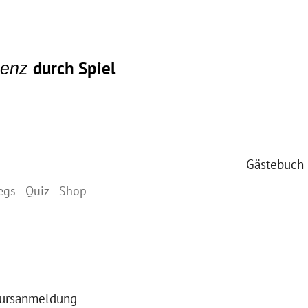
durch Spiel
igenz
Gästebuch
egs
Quiz
Shop
ursanmeldung