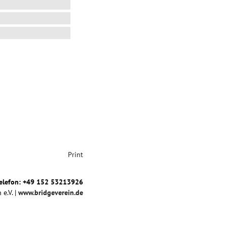
Print
elefon: +49 152 53213926
 e.V. |
www.bridgeverein.de