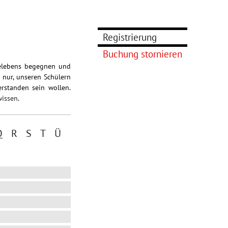
Registrierung
Buchung stornieren
dgelebens begegnen und
 nur, unseren Schülern
erstanden sein wollen.
wissen
.
Q
R
S
T
Ü