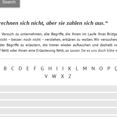
Search
for:
echnen sich nicht, aber sie zahlen sich aus.“
 Versuch zu unternehmen, alle Begriffe, die Ihnen im Laufe Ihres Bri
icht – besser: noch nicht – verstehen, erklären zu wollen. Wir versuchen
 der Begriffe zu erläutern, die immer wieder auftauchen und deshalb v
 fehlt oder Ihnen eine Erläuterung fehlt, so
lassen Sie es uns doch bitte 
A
B
C
D
E
F
G
H
I
J
K
L
M
N
O
P
V
W
X
Z