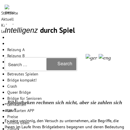
Startseite
Aktuell
Kalender
durch Spiel
Intelligenz
Lernen
Allgemein
Minibridge
Reizung A
Reizung B
Search
Alleinspiel
Search
for:
Gegenspiel
Betreutes Spielen
Bridge kompakt!
Crash
Queer Bridge
Bridge für Senioren
„Bibliotheken rechnen sich nicht, aber sie zahlen sich
Lernkarten
aus.“
Lernkarten APP
Preise
Es wäre unsinnig, den Versuch zu unternehmen, alle Begriffe, die
Online üben
Ihnen im Laufe Ihres Bridgelebens begegnen und deren Bedeutung
Zurück