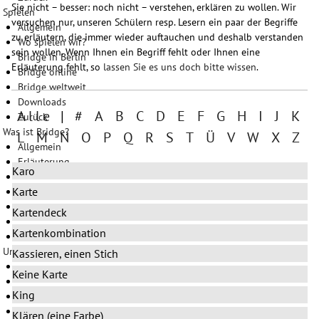
Sie nicht – besser: noch nicht – verstehen, erklären zu wollen. Wir
Spielen
versuchen nur, unseren Schülern resp. Lesern ein paar der Begriffe
Allgemein
zu erläutern, die immer wieder auftauchen und deshalb verstanden
Wo spielen wir?
sein wollen. Wenn Ihnen ein Begriff fehlt oder Ihnen eine
Bridge in Berlin
Erläuterung fehlt, so
lassen Sie es uns doch bitte wissen
.
Bridge online
Bridge weltweit
Downloads
Alle
|
#
A
B
C
D
E
F
G
H
I
J
K
Zurück
Was ist Bridge?
L
M
N
O
P
Q
R
S
T
Ü
V
W
X
Z
Allgemein
Erläuterung
Karo
Bridge ist ethisch
Karte
Lexikon
Konventionen
Kartendeck
Wörterbuch Englisch-Deutsch
Kartenkombination
Zurück
Unterwegs
Kassieren, einen Stich
Allgemein
Keine Karte
Bridge im Urlaub
King
Bridge im Hotel
Bridge im Heimatclub
Klären (eine Farbe)