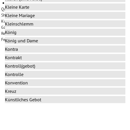
Zurück
Kleine Karte
Quiz
Kleine Mariage
Shop
Kursanmeldung
Kleinschlemm
Gästebuch
König
Registrierung
Feedback
König und Dame
Kontra
Kontrakt
Kontroll(gebot)
Kontrolle
Konvention
Kreuz
Künstliches Gebot