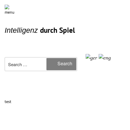
durch Spiel
Intelligenz
Search
Search
for:
test