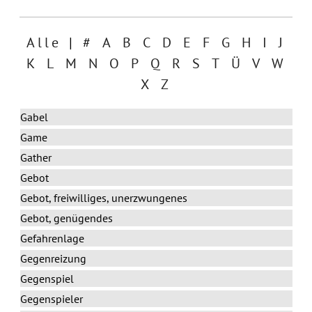
Alle
|
#
A
B
C
D
E
F
G
H
I
J
K
L
M
N
O
P
Q
R
S
T
Ü
V
W
X
Z
Gabel
Game
Gather
Gebot
Gebot, freiwilliges, unerzwungenes
Gebot, genügendes
Gefahrenlage
Gegenreizung
Gegenspiel
Gegenspieler