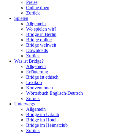
Preise
Online üben
Zurück
Spielen
Allgemein
Wo spielen wir?
Bridge in Berlin
Bridge online
Bridge weltweit
Downloads
Zurück
Was ist Bridge?
Allgemein
Erläuterung
Bridge ist ethisch
Lexikon
Konventionen
Wörterbuch Englisch-Deutsch
Zurück
Unterwegs
Allgemein
Bridge im Urlaub
Bridge im Hotel
Bridge im Heimatclub
Zurück