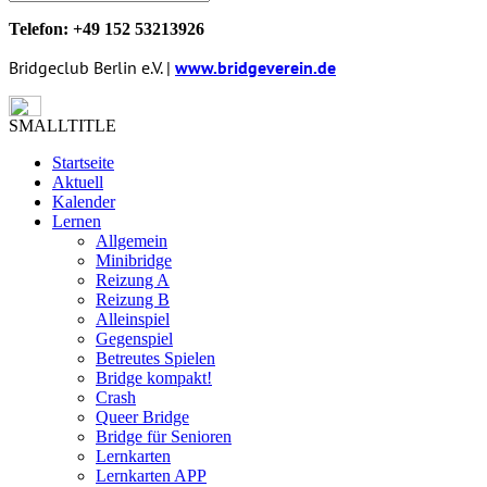
Telefon: +49 152 53213926
Bridgeclub Berlin e.V. |
www.bridgeverein.de
SMALLTITLE
Startseite
Aktuell
Kalender
Lernen
Allgemein
Minibridge
Reizung A
Reizung B
Alleinspiel
Gegenspiel
Betreutes Spielen
Bridge kompakt!
Crash
Queer Bridge
Bridge für Senioren
Lernkarten
Lernkarten APP