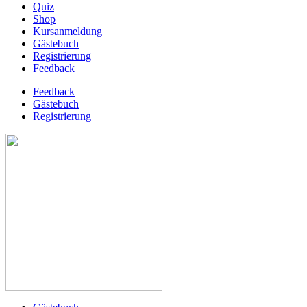
Quiz
Shop
Kursanmeldung
Gästebuch
Registrierung
Feedback
Feedback
Gästebuch
Registrierung
Skip
to
content