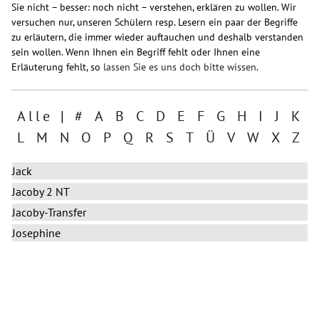
Sie nicht – besser: noch nicht – verstehen, erklären zu wollen. Wir
versuchen nur, unseren Schülern resp. Lesern ein paar der Begriffe
zu erläutern, die immer wieder auftauchen und deshalb verstanden
sein wollen. Wenn Ihnen ein Begriff fehlt oder Ihnen eine
Erläuterung fehlt, so
lassen Sie es uns doch bitte wissen
.
Alle
|
#
A
B
C
D
E
F
G
H
I
J
K
L
M
N
O
P
Q
R
S
T
Ü
V
W
X
Z
Jack
Jacoby 2 NT
Jacoby-Transfer
Josephine