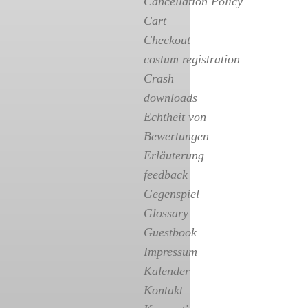
Cancellation Policy
Cart
Checkout
costum registration
Crash
downloads
Echtheit von
Bewertungen
Erläuterung
feedback
Gegenspiel
Glossary
Guestbook
Impressum
Kalender
Kontakt