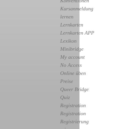
Konventionen
Kursanmeldung
lernen
Lernkarten
Lernkarten APP
Lexikon
Minibridge
My account
No Access
Online üben
Preise
Queer Bridge
Quiz
Registration
Registration
Registrierung