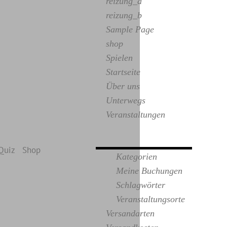
reizung_a
reizung_b
Sample Page
shop
Spielen
Startseite
Über uns
Unterwegs
Veranstaltungen
Quiz
Shop
Kategorien
Meine Buchungen
Schlagwörter
Veranstaltungsorte
Versandarten