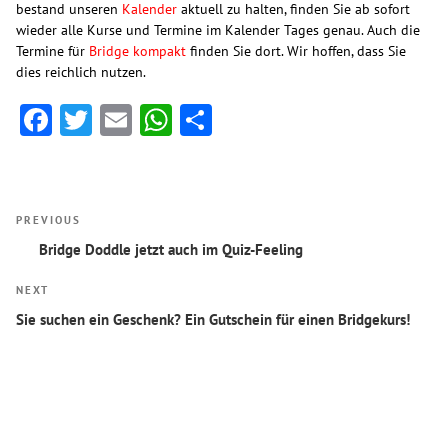
bestand unseren
Kalender
aktuell zu halten, finden Sie ab sofort
wieder alle Kurse und Termine im Kalender Tages genau. Auch die
Termine für
Bridge kompakt
finden Sie dort. Wir hoffen, dass Sie
dies reichlich nutzen.
Facebook
Twitter
Email
WhatsApp
Teilen
Beitragsnavigation
Previous
PREVIOUS
Post
Bridge Doddle jetzt auch im Quiz-Feeling
Next
NEXT
Post
Sie suchen ein Geschenk? Ein Gutschein für einen Bridgekurs!