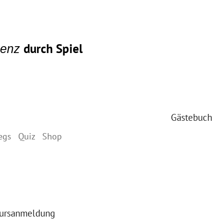
durch Spiel
igenz
Gästebuch
egs
Quiz
Shop
ursanmeldung