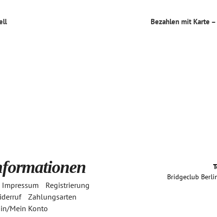
tion
ell
Bezahlen mit Karte – 
nformationen
T
Bridgeclub Berlin
Impressum
Registrierung
derruf
Zahlungsarten
in/Mein Konto