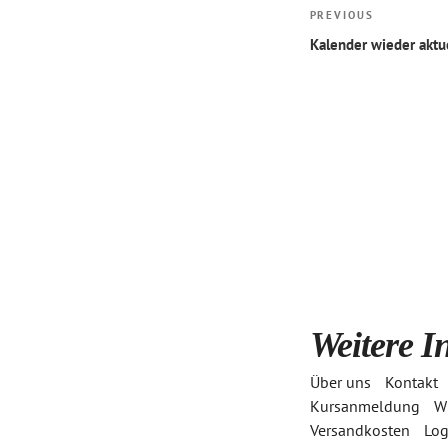
Beitragsnaviga
Previous
PREVIOUS
Post
Kalender wieder aktu
Weitere I
Über uns
Kontakt
Login
Kursanmeldung
Wi
Versandkosten
Log
Benutzername oder Email Adresse
*