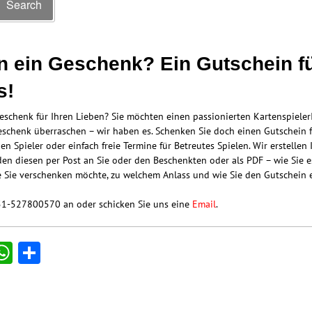
Search
for:
n ein Geschenk? Ein Gutschein fü
s!
eschenk für Ihren Lieben? Sie möchten einen passionierten Kartenspieler
chenk überraschen – wir haben es. Schenken Sie doch einen Gutschein f
nen Spieler oder einfach freie Termine für Betreutes Spielen. Wir erstelle
en diesen per Post an Sie oder den Beschenkten oder als PDF – wie Sie e
Sie verschenken möchte, zu welchem Anlass und wie Sie den Gutschein 
51-527800570 an oder schicken Sie uns eine
Email
.
ok
ter
mail
WhatsApp
Teilen