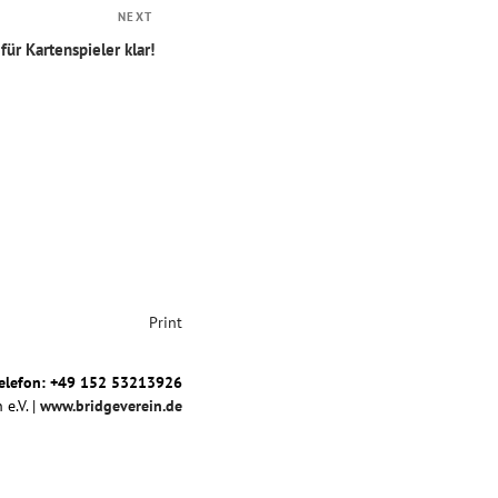
NEXT
Next
Post
für Kartenspieler klar!
Print
elefon: +49 152 53213926
 e.V. |
www.bridgeverein.de