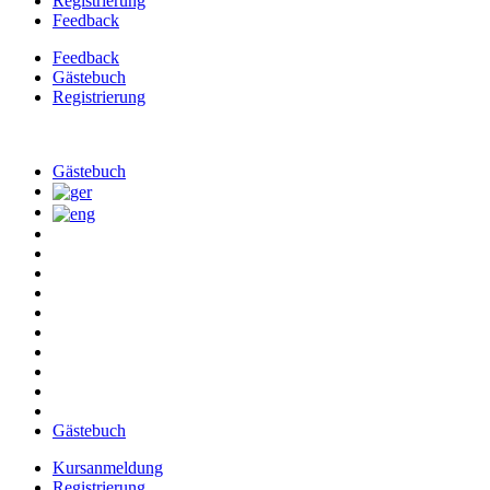
Registrierung
Feedback
Feedback
Gästebuch
Registrierung
Skip
to
Gästebuch
content
Gästebuch
Kursanmeldung
Registrierung