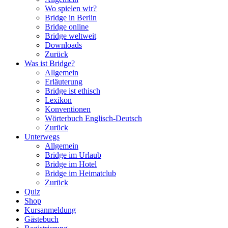
Wo spielen wir?
Bridge in Berlin
Bridge online
Bridge weltweit
Downloads
Zurück
Was ist Bridge?
Allgemein
Erläuterung
Bridge ist ethisch
Lexikon
Konventionen
Wörterbuch Englisch-Deutsch
Zurück
Unterwegs
Allgemein
Bridge im Urlaub
Bridge im Hotel
Bridge im Heimatclub
Zurück
Quiz
Shop
Kursanmeldung
Gästebuch