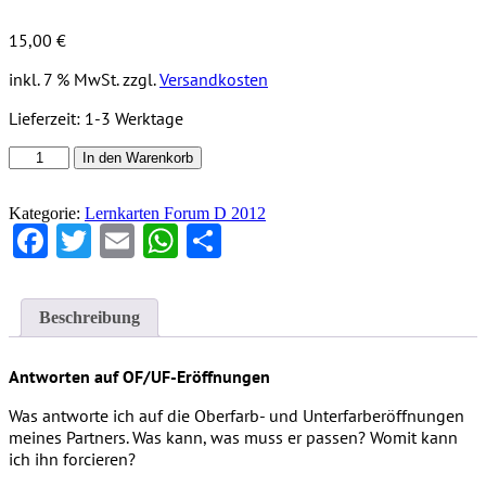
15,00
€
inkl. 7 % MwSt.
zzgl.
Versandkosten
Lieferzeit:
1-3 Werktage
Lernkartensatz
In den Warenkorb
Nr.
504
Kategorie:
Lernkarten Forum D 2012
Forum
Facebook
Twitter
Email
WhatsApp
Teilen
D
2012
-
(48
Karten)
Beschreibung
Menge
Antworten auf OF/UF-Eröffnungen
Was antworte ich auf die Oberfarb- und Unterfarberöffnungen
meines Partners. Was kann, was muss er passen? Womit kann
ich ihn forcieren?