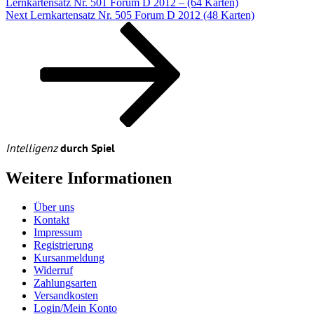
Lernkartensatz Nr. 501 Forum D 2012 – (64 Karten)
Next
Next
Lernkartensatz Nr. 505 Forum D 2012 (48 Karten)
Post
Intelligenz
durch Spiel
Weitere Informationen
Über uns
Kontakt
Impressum
Registrierung
Kursanmeldung
Widerruf
Zahlungsarten
Versandkosten
Login/Mein Konto