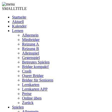
SMALLTITLE
Startseite
Aktuell
Kalender
Lernen
Allgemein
Minibridge
Reizung A
Reizung B
Alleinspiel
Gegenspiel
Betreutes Spielen
Bridge kompakt!
Crash
Queer Bridge
Bridge für Senioren
Lernkarten
Lernkarten APP
Preise
Online üben
Zurück
Spielen
Allgemein