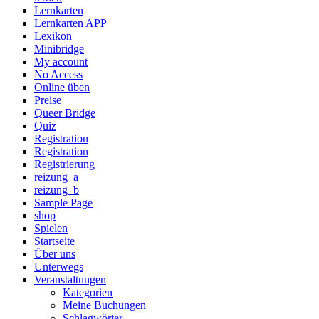
Lernkarten
Lernkarten APP
Lexikon
Minibridge
My account
No Access
Online üben
Preise
Queer Bridge
Quiz
Registration
Registration
Registrierung
reizung_a
reizung_b
Sample Page
shop
Spielen
Startseite
Über uns
Unterwegs
Veranstaltungen
Kategorien
Meine Buchungen
Schlagwörter