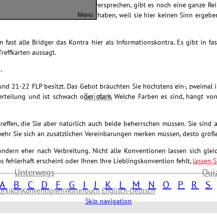
ne bestimmte Kartenverteilung versprechen, gibt es noch eine ganze Re
ursprüngliche Bedeutung verloren haben, weil sie hier keinen Sinn erge
Menu
en fast alle Bridger das Kontra hier als Informationskontra. Es gibt in 
Treffkarten aussagt.
…
st und 21-22 FLP besitzt. Das Gebot bräuchten Sie höchstens ein-, zweima
Spielen
erteilung und ist schwach oder stark. Welche Farben es sind, hängt v
effen, die Sie aber natürlich auch beide beherrschen müssen. Sie sind a
ehr Sie sich an zusätzlichen Vereinbarungen merken müssen, desto größer
dern eher nach Verbreitung. Nicht alle Konventionen lassen sich gleichz
 fehlerhaft erscheint oder Ihnen Ihre Lieblingskonvention fehlt,
lassen S
Unterwegs
Qui
A
B
C
D
F
G
I
J
K
L
M
N
O
P
R
S
Lexikon
Konventionen
Wörterbuch Englisch-Deutsch
Skip navigation