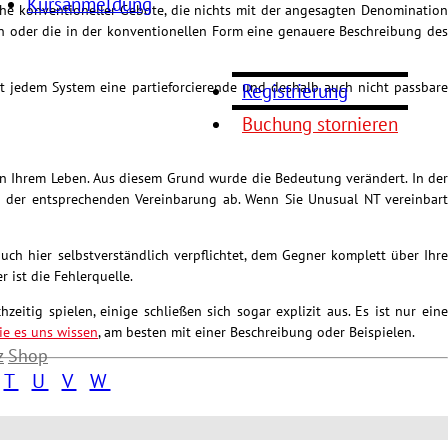
Kursanmeldung
ihe konventioneller Gebote, die nichts mit der angesagten Denomination
ben oder die in der konventionellen Form eine genauere Beschreibung des
fast jedem System eine partieforcierende und deshalb auch nicht passbare
Registrierung
Buchung stornieren
l in Ihrem Leben. Aus diesem Grund wurde die Bedeutung verändert. In der
on der entsprechenden Vereinbarung ab. Wenn Sie Unusual NT vereinbart
uch hier selbstverständlich verpflichtet, dem Gegner komplett über Ihre
 ist die Fehlerquelle.
eitig spielen, einige schließen sich sogar explizit aus. Es ist nur eine
ie es uns wissen
, am besten mit einer Beschreibung oder Beispielen.
z
Shop
T
U
V
W