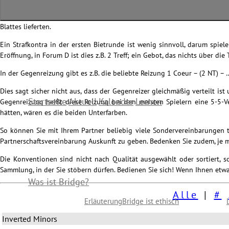
Neben den natürlichen Geboten, die eine gewisse Anzahl Karten oder ei
(Farbe oder NT) zu tun haben. Dies sind in der Regel Gebote, die ihre 
Blattes lieferten.
Ein Strafkontra in der ersten Bietrunde ist wenig sinnvoll, darum spiel
Eröffnung, in Forum D ist dies z.B. 2 Treff; ein Gebot, das nichts über die 
In der Gegenreizung gibt es z.B. die beliebte Reizung 1 Coeur – (2 NT) – 
Dies sagt sicher nicht aus, dass der Gegenreizer gleichmäßig verteilt i
Startseite
Aktuell
Kalender
Lernen
Gegenreizung heißt diese Reizung bei den meisten Spielern eine 5-5-V
hätten, wären es die beiden Unterfarben.
So können Sie mit Ihrem Partner beliebig viele Sondervereinbarungen tr
Partnerschaftsvereinbarung Auskunft zu geben. Bedenken Sie zudem, je m
Die Konventionen sind nicht nach Qualität ausgewählt oder sortiert, son
Sammlung, in der Sie stöbern dürfen. Bedienen Sie sich! Wenn Ihnen etwas
Was ist Bridge?
Alle
|
#
Erläuterung
Bridge ist ethisch
Inverted Minors