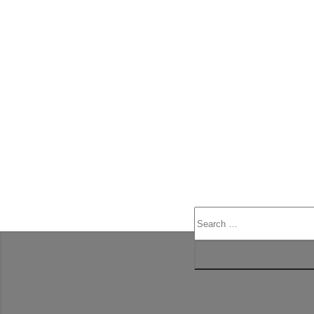
Search
for:
„Wer den kleinsten Teil seines Geheimnisses hingibt, hat den andere