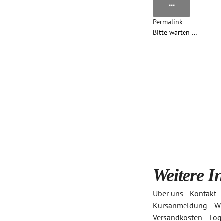
...
Diese
Metabox
Permalink
ein-/ausblen
Bitte warten …
Weitere I
Über uns
Kontakt
Login
Kursanmeldung
Wi
Versandkosten
Log
Benutzername oder Email Adresse
*