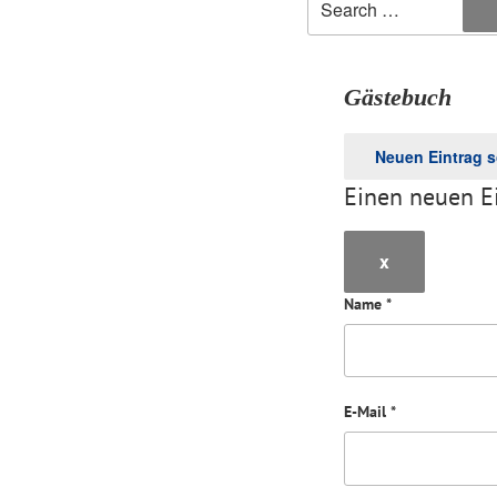
Gästebuch
Einen neuen Ei
x
Dieses
Formular
Name
*
ausblenden
E-Mail
*