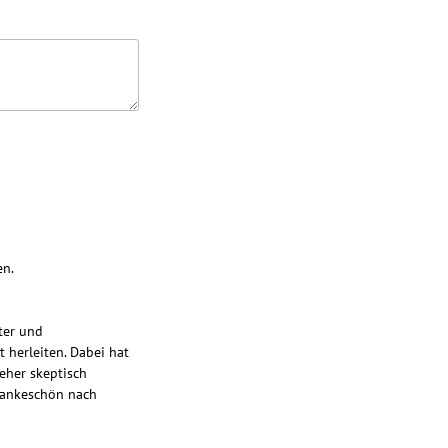
en.
ter und
t herleiten. Dabei hat
 eher skeptisch
 Dankeschön nach