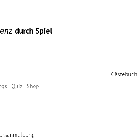
durch Spiel
igenz
Gästebuch
egs
Quiz
Shop
ursanmeldung