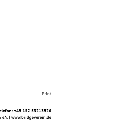
Print
elefon: +49 152 53213926
 e.V. |
www.bridgeverein.de