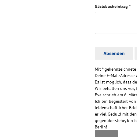
Gästebucheintrag
*
Mit * gekennzeichnete 
Deine E-Mail-Adresse w
Es ist möglich, dass d
Wir behalten uns vor, 
Eva
schrieb am
6. Mär
Ich bin begeistert vo
leidenschaftlicher Brid
er viel Geduld mit den
gegenüberstehe, bin i
Berlin!