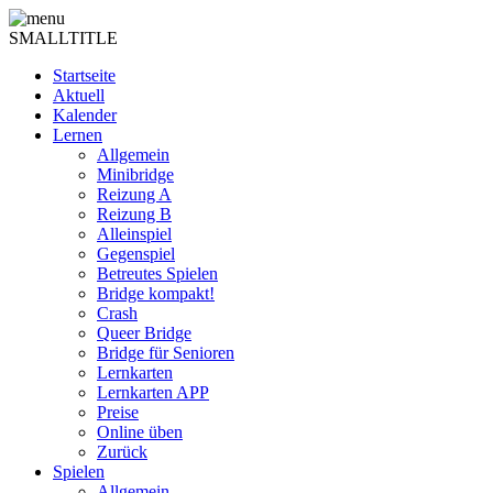
SMALLTITLE
Startseite
Aktuell
Kalender
Lernen
Allgemein
Minibridge
Reizung A
Reizung B
Alleinspiel
Gegenspiel
Betreutes Spielen
Bridge kompakt!
Crash
Queer Bridge
Bridge für Senioren
Lernkarten
Lernkarten APP
Preise
Online üben
Zurück
Spielen
Allgemein