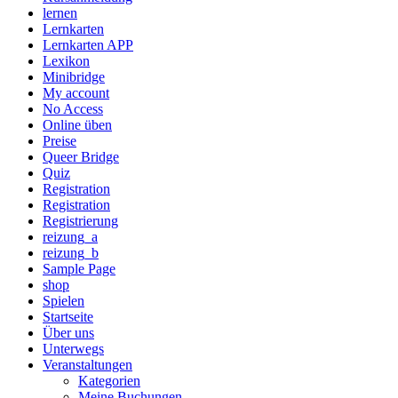
lernen
Lernkarten
Lernkarten APP
Lexikon
Minibridge
My account
No Access
Online üben
Preise
Queer Bridge
Quiz
Registration
Registration
Registrierung
reizung_a
reizung_b
Sample Page
shop
Spielen
Startseite
Über uns
Unterwegs
Veranstaltungen
Kategorien
Meine Buchungen