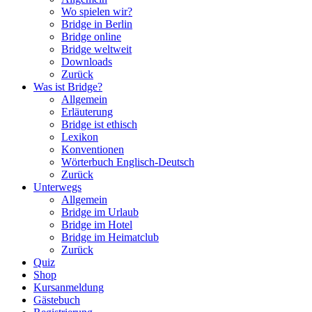
Wo spielen wir?
Bridge in Berlin
Bridge online
Bridge weltweit
Downloads
Zurück
Was ist Bridge?
Allgemein
Erläuterung
Bridge ist ethisch
Lexikon
Konventionen
Wörterbuch Englisch-Deutsch
Zurück
Unterwegs
Allgemein
Bridge im Urlaub
Bridge im Hotel
Bridge im Heimatclub
Zurück
Quiz
Shop
Kursanmeldung
Gästebuch