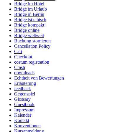
Bridge im Hotel
Bridge im Urlaub
Bridge in Berlin
Bridge ist ethisch
Bridge kompakt!
Bridge online
Bridge weltweit
Buchung stornieren
Cancellation Policy
Cart
Checkout
costum registration
Crash
downloads
Echtheit von Bewertungen
Erläuterung
feedback
Gegenspiel
Glossary
Guestbook
Impressum
Kalender
Kontakt
Konventionen
Kursanmeldung