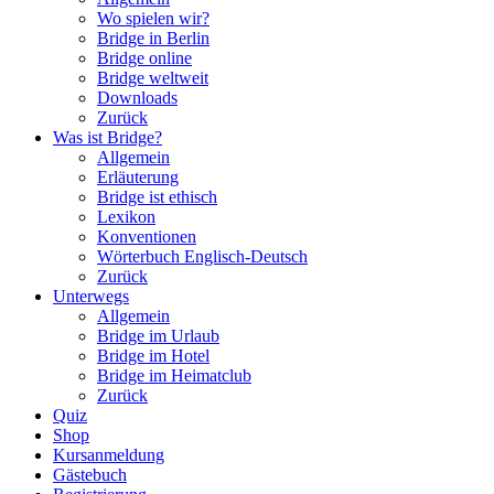
Wo spielen wir?
Bridge in Berlin
Bridge online
Bridge weltweit
Downloads
Zurück
Was ist Bridge?
Allgemein
Erläuterung
Bridge ist ethisch
Lexikon
Konventionen
Wörterbuch Englisch-Deutsch
Zurück
Unterwegs
Allgemein
Bridge im Urlaub
Bridge im Hotel
Bridge im Heimatclub
Zurück
Quiz
Shop
Kursanmeldung
Gästebuch