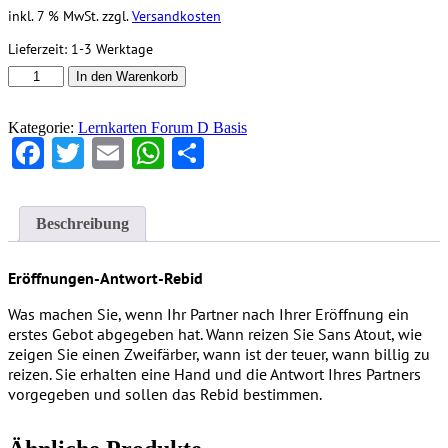
inkl. 7 % MwSt.
zzgl.
Versandkosten
Lieferzeit:
1-3 Werktage
Lernkartensatz
In den Warenkorb
Nr.
R8
Kategorie:
Lernkarten Forum D Basis
(48
Facebook
Twitter
Email
WhatsApp
Teilen
Karten)
Menge
Beschreibung
Eröffnungen-Antwort-Rebid
Was machen Sie, wenn Ihr Partner nach Ihrer Eröffnung ein
erstes Gebot abgegeben hat. Wann reizen Sie Sans Atout, wie
zeigen Sie einen Zweifärber, wann ist der teuer, wann billig zu
reizen. Sie erhalten eine Hand und die Antwort Ihres Partners
vorgegeben und sollen das Rebid bestimmen.