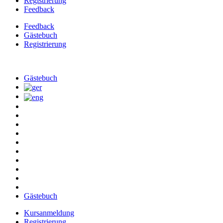
Registrierung
Feedback
Feedback
Gästebuch
Registrierung
Skip
to
Gästebuch
content
Gästebuch
Kursanmeldung
Registrierung