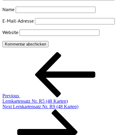
Name
E-Mail-Adresse
Website
Previous
Post
Beitragsnavigation
Previous
Lernkartensatz Nr. R5 (48 Karten)
Next
Next
Lernkartensatz Nr. R9 (48 Karten)
Post