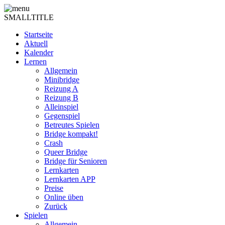
SMALLTITLE
Startseite
Aktuell
Kalender
Lernen
Allgemein
Minibridge
Reizung A
Reizung B
Alleinspiel
Gegenspiel
Betreutes Spielen
Bridge kompakt!
Crash
Queer Bridge
Bridge für Senioren
Lernkarten
Lernkarten APP
Preise
Online üben
Zurück
Spielen
Allgemein