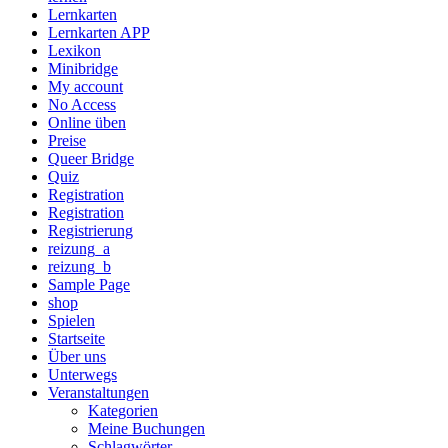
Lernkarten
Lernkarten APP
Lexikon
Minibridge
My account
No Access
Online üben
Preise
Queer Bridge
Quiz
Registration
Registration
Registrierung
reizung_a
reizung_b
Sample Page
shop
Spielen
Startseite
Über uns
Unterwegs
Veranstaltungen
Kategorien
Meine Buchungen
Schlagwörter