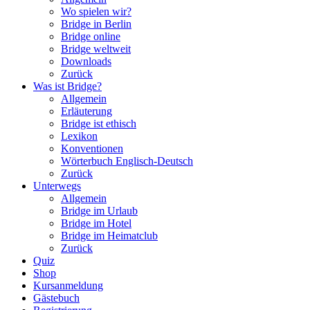
Wo spielen wir?
Bridge in Berlin
Bridge online
Bridge weltweit
Downloads
Zurück
Was ist Bridge?
Allgemein
Erläuterung
Bridge ist ethisch
Lexikon
Konventionen
Wörterbuch Englisch-Deutsch
Zurück
Unterwegs
Allgemein
Bridge im Urlaub
Bridge im Hotel
Bridge im Heimatclub
Zurück
Quiz
Shop
Kursanmeldung
Gästebuch