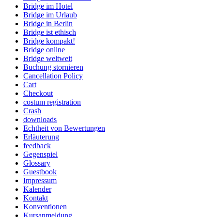
Bridge im Hotel
Bridge im Urlaub
Bridge in Berlin
Bridge ist ethisch
Bridge kompakt!
Bridge online
Bridge weltweit
Buchung stornieren
Cancellation Policy
Cart
Checkout
costum registration
Crash
downloads
Echtheit von Bewertungen
Erläuterung
feedback
Gegenspiel
Glossary
Guestbook
Impressum
Kalender
Kontakt
Konventionen
Kursanmeldung