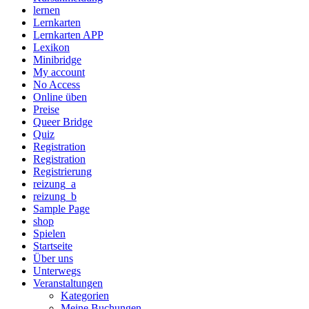
lernen
Lernkarten
Lernkarten APP
Lexikon
Minibridge
My account
No Access
Online üben
Preise
Queer Bridge
Quiz
Registration
Registration
Registrierung
reizung_a
reizung_b
Sample Page
shop
Spielen
Startseite
Über uns
Unterwegs
Veranstaltungen
Kategorien
Meine Buchungen