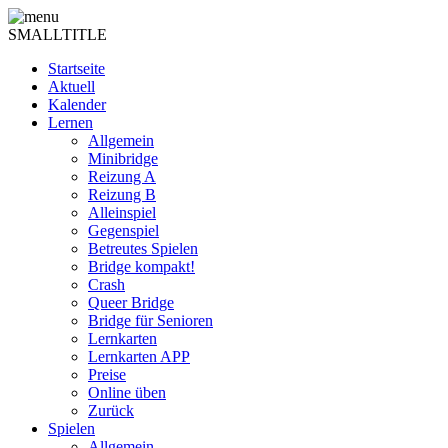
SMALLTITLE
Startseite
Aktuell
Kalender
Lernen
Allgemein
Minibridge
Reizung A
Reizung B
Alleinspiel
Gegenspiel
Betreutes Spielen
Bridge kompakt!
Crash
Queer Bridge
Bridge für Senioren
Lernkarten
Lernkarten APP
Preise
Online üben
Zurück
Spielen
Allgemein